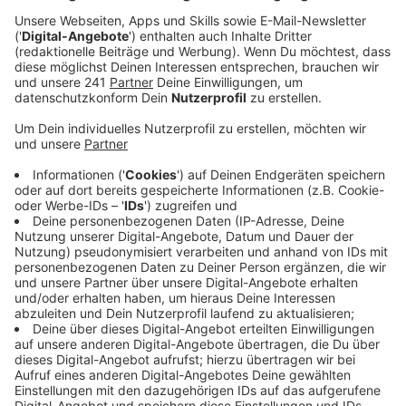
Veröffentlicht:
Mittwoch, 04.03.2026 13:41
Anzeige
In dem Bericht steht, dass die Stadt grundsätzlich
eine Weisung zum Kauf oder Nichtkauf des
Grundstücks am Flugplatz geben durfte; allerdings sei
die Art und Weise problematisch gewesen, schreibt
das Rechnungsprüfungsamt. Es hätte dazu besser
vorher einen Ratsbeschluss geben sollen. Eine
strafrechtliche Relevanz sieht der Bericht aber nicht.
Oberbürgermeister Déus sei bei den Geschehnissen
persönlich nicht operativ tätig gewesen, er habe sich
nur punktuell mit seinem Co-Dezernenten abgestimmt.
Daher sei seine Rolle nachrangig zu bewerten, findet
das Rechnungsprüfungsamt.
Anzeige