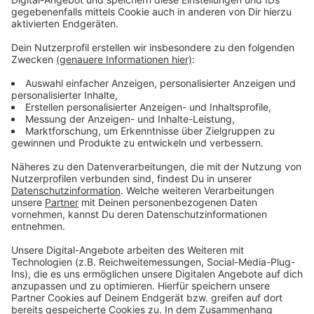
Es kritisiert allerdings, dass Co-Dezernent Siegberg
auf einen eventuellen Interessenskonflikt hätte
hinweisen müssen. Er hatte geschäftlichen Kontakt
zum Chef des Busunternehmen Univers. Der hatte
außerdem in den vergangenen Jahren Geld an die CDU
gespendet. Belege dafür, dass er begünstigt worden
sei, sieht das Rechnungsprüfungsamt aber nicht. Es
bedauert allerdings, dass es keinen guten Austausch
zwischen der Stadt Bonn und den Stadtwerken
gegeben habe. Die SWB hatten das sogenannte
Compliance-Verfahren ja eingeleitet. Sie lassen die
Vorgänge derzeit noch von Anwälten untersuchen. Das
Rechnungsprüfungsamt schreibt abschließend, man
hoffe, dass Stadt und Stadtwerke ihre Konflikte
überwinden und in Zukunft wieder konstruktiv
zusammenarbeiten können.