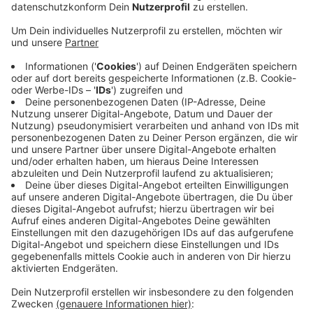
Anzeige
Die gebürtige Schottin Emeli Sandé gehört nicht nur
zu den erfolgreichsten Künstlerinnen Groß-Britanniens
sondern ganz sicher auch zu den besten Sängerinnen
ihrer Generation. Mit Hits wie "Next to me" oder "Read
all about it" ist sie auch bei seit Jahren nicht mehr aus
dem Programm wegzudenken. Jetzt gibt’s brandneues
Material der super sympathischen 32-Jährigen mit
dem markanten blonden Lockenkopf. "Real life" heißt
ihr neues Album das im September erscheint und mit
diesem neuen Material im Gepäck hat uns Emeli im
Studio besucht, uns von ihrem Leben und der Arbeit an
der neuen Platte erzählt und außerdem ihre brandneue
Single "Shine" in einer exklusiven Version für uns
gesungen.
Anzeige