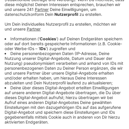
Veröffentlicht:
Montag, 27.05.2019 11:39
Anzeige
Organisiert wird die Theaternacht von der
Theatergemeinde BONN. Für 23€ könnt ihr den ganzen
Abend über verschiedene Vorstellungen besuchen und
euch in die Bonner Theaterwelt entführen lassen.
Überall in der Stadt sorgen große und kleine, feste und
freie Bühnen live für Überraschungen. Das Angebot ist
so umfangreich, dass man entweder genau planen
oder sich einfach treiben lassen muss. Nur für einen
Startpunkt muss man sich entscheiden.
Dann kann es die ganze Nacht über an den
verschiedensten Orten weitergehen. Gern zu Fuß, mit
dem Fahrrad, dem regulären ÖPNV oder am besten mit