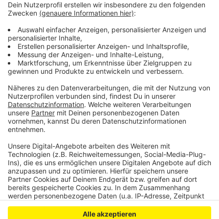
den Sonderbussen der SWB, die die Besucher an
diesem Abend direkt zu allen Spielorten bringen. Zum
Abschluss gibt es ab Mitternacht eine große
Abschlussparty im Opernhaus.
Alle Infos rund um Spielorte und Programm findet ihr
auf der
Internetseite der Theaternacht
.
Anzeige
Anzeige
Anzeige