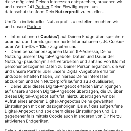
Veröffentlicht:
Donnerstag, 20.07.2023 09:36
Anzeige
Zwei Jugendliche schlugen ihrem Opfer am
Dienstagnachmittag von hinten auf den Kopf. Als er
auf dem Boden lag, schlugen und traten sie weiter auf
ihn ein und flüchteten dann in Richtung Friedhof. Die
Polizei sucht jetzt nach Zeugen - wer etwas
mitbekommen hat, meldet sich bitte bei der
Kreispolizei.
Anzeige
Der erste Tatverdächtige ist wohl zwischen 16 und 18
Jahren alt und 1,85 m groß, hatte glatte kurze Haare,
dunkle Augen und einen Oberlippenbart und eine