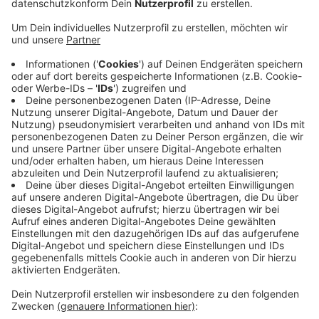
Anzeige
Er war mit einer größeren Gruppe von Feiernden gegen
halb sechs an der K 59 von Remagen zur Kreuzung
Fraunhofer Straße unterwegs – wohl auf dem
Rückweg von einem Karnevalszug in Remagen. An der
Kreuzung wollte er laut Polizei die Straße überqueren.
Dabei erfasste ihn ein Auto und verletzte ihn laut
Polizei schwer. Er kam in die Bonner Uniklinik. Die
Begleiter des 17-Jährigen mussten den Unfall mit
ansehen. Notfallseelsorger kümmerten sich um sie. Ein
spezielles Verkehrsunfall-Team ermittelt jetzt die
Unfallursache.
Anzeige