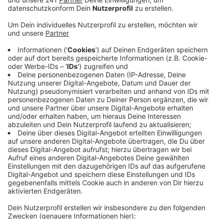
Anzeige
Das Team von Trainer Steffen Baumgart feierte am
Samstag mit dem 7:1 (5:1) den höchsten Sieg in der
Fußball-Bundesliga seit fast 40 Jahren und weist als
Tabellenzehnter nur einen Punkt weniger als die
Bremer auf. Torschütze Linton Maina sprach
anschließend von einem nahezu perfekten
Spiel.Tigges und Skhiri trafen sogar zweimal.
Huseinbasic und Friedl per Eigentor sorgten für die
weiteren Kölner Tore. In der Tabelle ist der Effzeh auf
Platz 10 hochgesprungen. Am kommenden Dienstag-
Abend folgt das Auswärtsspiel beim FC Bayern
München.
GH/dpa