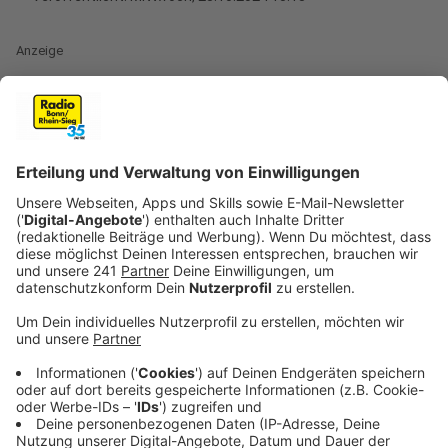
Anzeige
Einführung der direkten Demokratie in NRW
Anzeige
Vor 30 Jahren, im Jahr 1994, wurde in Nordrhein-
Westfalen die Möglichkeit der direkten Demokratie
eingeführt. Seitdem können Menschen in ihrer eigenen
Stadt für eine direkte Abstimmung über ein
bestimmtes Thema sorgen. Der Verein "Mehr
Demokratie", der diese Begehren und Entscheide in
NRW begleitet, hat Bilanz gezogen: Nutzen die
Menschen in NRW die Möglichkeit der direkten
Demokratie?