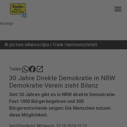
menu
Anzeige
©
picture alliance/dpa | Frank Hammerschmidt
open_in_new
Teilen:
30 Jahre Direkte Demokratie in NRW:
Demokratie-Verein zieht Bilanz
Seit 30 Jahren gibt es in NRW direkte Demokratie.
Fast 1000 Bürgerbegehren und 300
Bürgerentscheide zeigen: Die Menschen nutzen
diese Möglichkeit.
Veröffentlicht:
Mittwoch, 23.10.2024 15:13