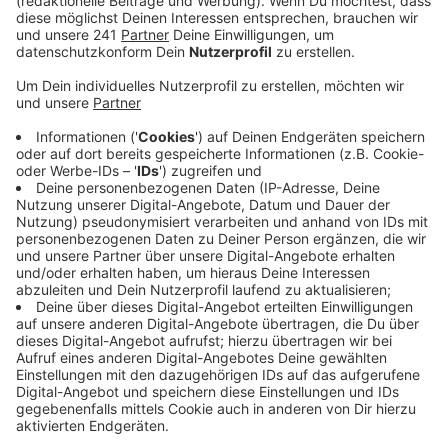
Veröffentlicht:
Dienstag, 23.01.2024 18:05
Anzeige
Schon vorher hatten sich die Demonstranten aus
Eitorf und der ganzen Region am Bahnhof versammelt.
Das Eitorfer "Bündnis gegen Rechts" hatte die Demo
mit 200 Teilnehmenden angemeldet, teilte die
Kreispolizei mit. Am Ende waren es gut 3000
Menschen, die gestern Abend in Eitorf gegen den
Rechtsruck und die AfD auf die Straße gegangen sind.
Anlass war neben dem bundesweiten Aufschrei gegen
Rechts vor allem auch eine AfD-Veranstaltung im
Eitorfer Bürgerzentrum. Der Demozug lief einmal am
Veranstaltungsort vorbei auf den Marktplatz - dort
sprach dann unter anderem Bürgermeister Rainer