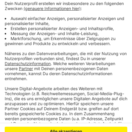
Viehof, es gab auch musikalische Beiträge. Die Polizei
war mit vielen Einsatzkräften vor Ort. Sie zieht eine
sehr positive Bilanz. Alles sei friedlich verlaufen. "Ich
freue mich, dass alle Eitorfer Bürgerinnen und Bürger
ihr Grundrecht auf Demonstrationsfreiheit
wahrnehmen konnten", sagte der Einsatzleiter im
Anschluss.
Anzeige
Anzeige
Anzeige