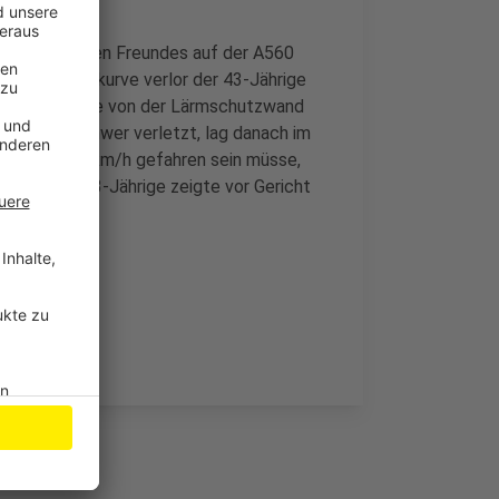
seines besten Freundes auf der A560
 einer Linkskurve verlor der 43-Jährige
mal und prallte von der Lärmschutzwand
rer wurde schwer verletzt, lag danach im
ann über 200 km/h gefahren sein müsse,
lsplit. Der 43-Jährige zeigte vor Gericht