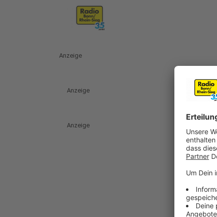
Anzeige
Anzeige
Anzeige