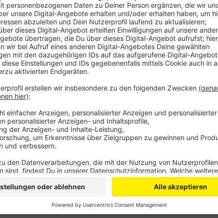
Er war Ende März vergangenen Jahres mit dem Sohn 
unterwegs von einer Hennefer Diskothek nach Köln. In
die Kontrolle über den Wagen, überschlug sich zwei
wieder zurück auf die Straße. Sein 24-jähriger Beifah
Koma. Ein Gutachter gab vor Gericht an, dass der M
auf der Straße waren aber nur 80 erlaubt, dort lag Rol
Reue, das Geschehene tue ihm unendlich leid.
WD
Anzeige