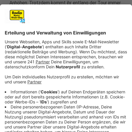
Anhöhen. Trotzdem kommt ihr entlang der Tour immer
wieder an schönen Aussichtspunkten vorbei, von wo
aus ihr einen super Blick über das Rheintal habt.
Anzeige
Drei-Seen-Blick
Anzeige
Ein Highlight ist vor allem der Drei-Seen-Blick. Der
Aussichtspunkt heißt so, weil ihr von dort aus an drei
Stellen zwischen den Bergen den Rhein sehen könnt.
Ihr habt einen wunderschönen Blick auf den
Drachenfels, den Breiberg, die Wolkenburg, den
Petersberg, den Nonnenstromberg und auch auf die
Ruine Löwenburg.