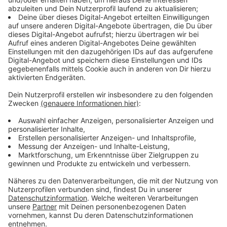
Anzeige
Löwenburger Hof
Anzeige
Der Rundweg schlängelt sich dann weiter entlang des
Lohrbergs, bis ihr zum Löwenburger Hof kommt. Eine
schöne Gaststätte mit Hotel, in der unter anderem
auch schon Willi Ostermann und Konrad Adenauer zu
Gast waren. Wer will nimmt sich hier eine Stärkung mit,
die man sehr gut auf der großen Streuobstwiese zu
sich nehmen kann.
Anzeige