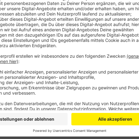
Anzeige
Außerdem gibt es Mitsing-Konzerte, Poetry und Jaz
Kirchen sind gekennzeichnet, davor wurden kleine En
Kirchennacht wird um 18 Uhr vor der Kreuzkirche am 
zum Programm gibt es
hier
.
Anzeige