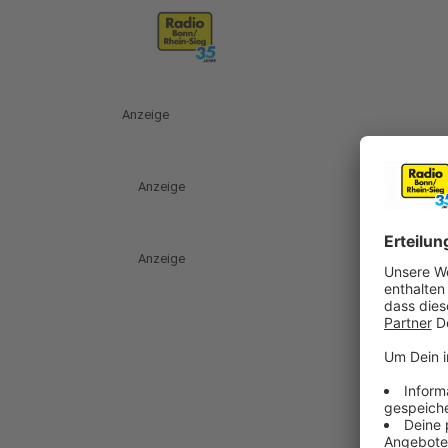
Anzeige
Anzeige
Anzeige