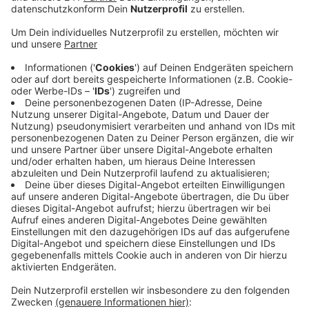
Gegenrichtung, also Richtung Venlo, sieht es
dagegen noch nicht so gut aus.
Veröffentlicht:
Donnerstag, 16.09.2021 13:23
Anzeige
Hier ist laut Autobahn GmbH weiterhin viel zu tun, vor
allem zwischen Bliesheim und Frechen. Ab Oktober
könnte wohl das Teilstück zwischen Rheinbach und
Bliesheim wieder freigegeben werden. Bis Ende des
Jahres soll die A61 dann wieder freigegeben werden,
hieß es heute Mittag. Insgesamt seien an den
Autobahnen im Rheinland Unwetterschäden von bis zu
100 Millionen Euro entstanden.
DoS
Anzeige