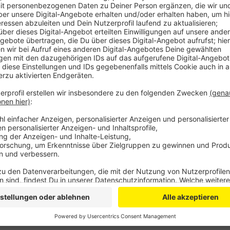
Zwar sei die Präsenzpflicht an den Schulen wegen 
mit mehr Fahrten wolle man aber dafür sorgen, dass
eingehalten werden kann. Viele Menschen in Bonn sin
angewiesen. Wer mit Bussen und Bahnen fahren muss, 
heißt es von den SWB. Ab Februar werden also alle 
die Zusatzfahrten zur Uniklinik Bonn sollen erhalten b
Anzeige