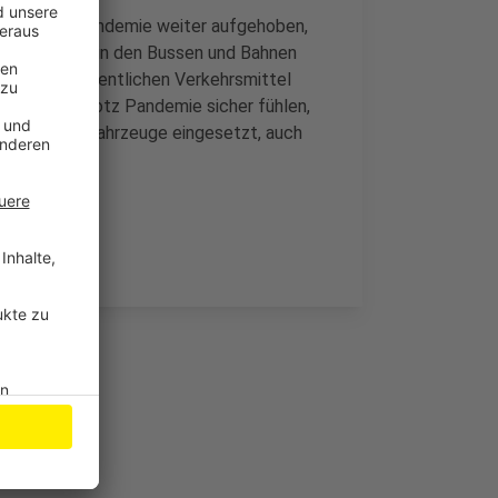
der Corona-Pandemie weiter aufgehoben,
 der Abstand in den Bussen und Bahnen
d auf die öffentlichen Verkehrsmittel
soll sich trotz Pandemie sicher fühlen,
verfügbaren Fahrzeuge eingesetzt, auch
leiben.