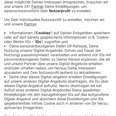
für Flugunfalluntersuchung. Das liegt zum einen an
einem recht aufwendigen bürokratischen
Prozedere, mit Zwischenberichten, Analysen und
einer sehr späten Abschlussuntersuchung.
Veröffentlicht:
Freitag, 15.08.2025 07:16
Anzeige
Bundesstelle für Flugunfalluntersuchung ist
überlastet
Anzeige
Es liegt aber auch am Personal. Auf rund zweitausend
Abstürze im Jahr kommen nur 19 Prüfer. Diejenigen, die
die Informationen nach dem Absturz in Lohmar