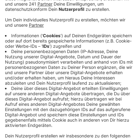
Mal in Rheinbach, dort machen zwei Grundschulen
mit.
Veröffentlicht:
Donnerstag, 25.09.2025 07:06
Anzeige
Aktion für mehr Sicherheit im Straßenverkehr
Anzeige
Die Kids gehen heute mit ihren Eltern zur Schule, oder
fahren Fahrrad, Roller – alles, was kein Auto ist. Der
Tag verfolgt zwei Ziele: Zum einen sollen Kinder zu
mehr Bewegung animiert werden. Zum anderen soll der
Tag die Notwendigkeit sicherer Schulwege deutlich
machen. So soll, das wünschen sich hier zumindest die