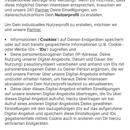
mehrere Wirtschaftsverbände gefordert, die
Unterbrechung des City-Rings am Bonner
Hauptbahnhof wieder auzuheben, zumindest so
lange, wie die Baustelle am Koblenzer Tor existiert.
Veröffentlicht:
Montag, 04.04.2022 12:21
Anzeige
Der ADFC teilte mit, dass die Staus doch gerade
zeigen würden, dass zu viele Autos in der Innenstadt
seien, die das Chaos selber verursachen würden. Es
müsse einer Stadt erlaubt sein, den Verkehr auf
zentralen Plätzen wie dem Hauptbahnhof zu
beruhigen, teilte der Verein mit. Als Lösung schlägt der
ADFC vor, die Rathausgasse für den
Durchgangsverkehr zu sperren, und entsprechend zu
beschildern. Außerdem könnte die Stadt die Autfahrer