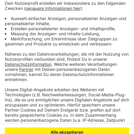
schon am Bundeskanzlerplatz auf den unterbrochenen
City-Ring hinweisen und die Autos dann über die
Reuterstraße in den Westen führen, gezielt zu
Tiefgaragen. Die Maßnahmen seien ja keine Schikane
gegen Autofahrer, hieß es, sondern eine
Zukunftsperspektive für alle.
CM
Anzeige
Anzeige
Anzeige