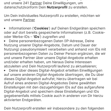
Anzeige
Die Forderung: Sichere Radwege in den Städten und
zwischen den drei Kommunen. Start der Aktion ist um
10 Uhr in der Troisdorfer Fußgängerzone am
Ursulaplatz. Von dort aus geht es mit dem Rädertross
durch Lohmar – mit einem Zwischenstopp am Rathaus
– und weiter zum unteren Marktplatz in Siegburg.
Anschließend geht es zurück nach Troisdorf. Politiker
aller Städte haben ihre Teilnahme angekündigt.
Interessierte sind eingeladen, mitzuradeln. Die
Teilnehmer sollen auf die maroden und schlecht
befahrbaren Radwege durch den Wald, die Gefahren an
den Autostraßen und die oft viel zu knappen
Überholvorgänge aufmerksam machen. Die Botschaft
des ADFC lautet: Sichere Radwege entlasten den