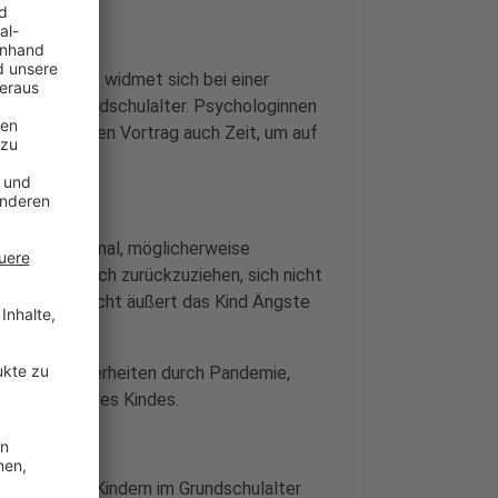
Sieg-Kreises widmet sich bei einer
dern im Grundschulalter. Psychologinnen
dem digitalen Vortrag auch Zeit, um auf
 sein ist normal, möglicherweise
 Tendenz, sich zurückzuziehen, sich nicht
ollen. Vielleicht äußert das Kind Ängste
, die Unsicherheiten durch Pandemie,
Verhalten ihres Kindes.
rheiten von Kindern im Grundschulalter