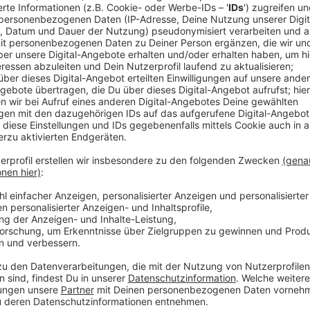
Anzeige
Die Schulpsychologische Beratungsstelle des Rhein-
Online-Veranstaltung am 28.03.2023 Ängsten von Kin
aus dem Team der Beratungsstelle nehmen sich nach 
Fragen einzugehen.
Ab und an Angst zu haben oder manchmal unsicher zu
beobachten Eltern bei ihrem Kind jedoch eine größere
zu verabreden oder nicht mehr zur Schule gehen zu w
und ist am liebsten (alleine) zu Hause.
Eventuell haben Mütter oder Väter auch den Eindruck
politischem Weltgeschehen und Krieg zeigen sich im 
Wie Eltern oder Lehrkräfte mit Ängsten oder Unsiche