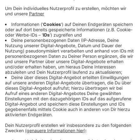
gefunden
Veröffentlicht:
Donnerstag, 06.03.2025 14:58
Anzeige
Die dortige Polizei teilt auf RBRS-Anfrage mit, dass
nach der Sendung 34 Hinweise zum Fall eingegangen
sind. Wie hilfreich die sind, werde jetzt ausführlich
geprüft. Wie lange das dauert, und ob der Cold Case
nach mehr als 20 Jahren abgeschlossen werden kann,
konnte die Polizei noch nicht sagen.
Anzeige