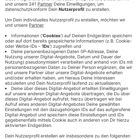
die Uni und die Bafin zusammengetan. Jetzt haben
sie sich in Sachen Friedrich-Ebert-Brücke direkt an
das Bundesverkehrsministerium gewandt.
Veröffentlicht:
Donnerstag, 18.06.2026 07:36
Anzeige
In einem offenen Brief an Bundesverkehrsminister
Schnieder fordern die Bonner Unternehmen und
Institutionen deutlich schnellere Planungs- und
Genehmigungsverfahren für die Infrastruktur. Sie
wollen schlanke Verfahren und verbindliche Fristen,
außerdem genügend Geld, um die dringend
notwendigen Projekte umzusetzen. Denn die Bonner
Wirtschaft sei abhängig von einer funktionierenden und
leistungsfähigen Infrastruktur. Die Nordbrücken-
Sperrung bringe Bonn als erfolgreichen und wichtigen