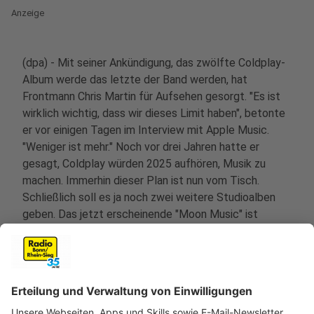
Anzeige
(dpa) - Mit seiner Ankündigung, das zwölfte Coldplay-
Album werde das letzte der Band werden, hat
Frontmann Chris Martin für Aufsehen gesorgt. "Es ist
wirklich wichtig, dass wir dieses Limit haben", betonte
er vor einigen Tagen im Interview mit Apple Music.
"Weniger ist mehr." Noch vor drei Jahren hatte er
gesagt, Coldplay würden 2025 aufhören, Musik zu
machen. Immerhin dieser Plan ist nun vom Tisch.
Schließlich soll es ja noch zwei weitere Studioalben
geben. Das jetzt erscheinende "Moon Music" ist
nämlich erst ihr zehntes.
Anzeige
So klingt "Moon Music"