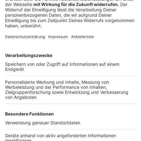
Anzeige
Wir benötigen Ihre
Zustimmung, um den YouTube
Video-Service zu laden!
Wir verwenden einen Service eines
Drittanbieters, um Videoinhalte
einzubetten. Dieser Service kann
Daten zu Ihren Aktivitäten
sammeln. Bitte lesen Sie die
Details durch und stimmen Sie der
Nutzung des Service zu, um dieses
Video anzusehen.
Mehr Informationen
Zusammen mit Burna Boy und Little Simz bringt
Coldplay mit "We Pray" eine neue Single auf den