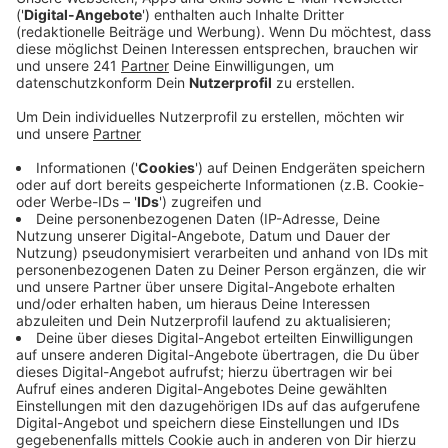
Anzeige
Auf der neuen LP setzen Coldplay den musikalischen
Kurs fort, mit dem sie seit Jahren überaus erfolgreich
sind. Vom schwermütigen Indie-Rock der Anfangstage
mit "Yellow" und "The Scientist" ist nicht viel
geblieben. Chris Martins sanfte Stimme ist die einzige
echte Konstante im Coldplay-Sound. Heute steht die
in London gegründete Band für perfekt produzierte,
stadiontaugliche Popmusik mit Elementen
unterschiedlichster Genres. Die kommerzielle
Ausrichtung verschreckte manche Kritiker, aber sie
füllt Stadien. Der gleichnamige Titelsong von "Moon
Music", der das Album eröffnet, erinnert tatsächlich
noch am ehesten an die melancholischen Coldplay der
frühen 2000er, mit der sie die Musikpresse verzückten.
Doch dann zünden die Briten auf «Moon Music» erneut