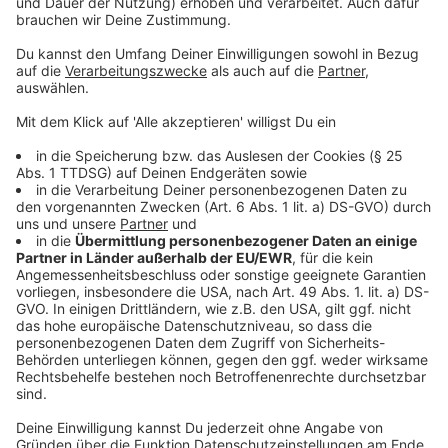
Produzent ist wieder der Schwede Max Martin, einst
Hitmacher für Britney Spears ("Ooops, I Did It Again")
oder die Backstreet Boys ("I Want It That Way").
Kommerzieller Pop ist Max Martins Spezialgebiet.
Ein Ohrwurm ist auch "Good Feelings" mit einem Funk-
Rhythmus im Stil von Chic. Deren Gitarrist Nile Rodgers
spielt mit und ist als einer der Songwriter gelistet.
Gleichzeitig ist da dieser beschwingte Boygroup-
Sound. Den beherrschen Coldplay spätestens seit der
gemeinsamen Single mit den K-Pop-Superstars BTS
("My Universe"), die Coldplay eine neue Generation von
Fans bescherte. Bei "Good Feeling" singt die
nigerianische Afropop-Musikerin Ayra Starr mit.
Anzeige
Die Single "WE PRAY" von Coldplay