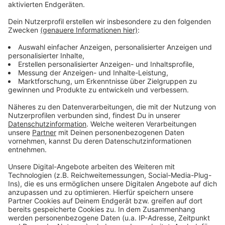
ein Pop-Feuerwerk, das wie für große Stadionkonzerte
gemacht ist.
Anzeige
Hier könnt ihr euch das neue Album von
Coldplay anhören
Anzeige
Anzeige
Das leichtfüßige, fast verträumte "Feels Like I'm
Falling In Love" geht sofort ins Ohr. Die Überleitung
zum Refrain, in der Martin "I know" und dann einfach
"Lalala-lalala-lalala" singt, ist fast noch eingängiger als
der Refrain selbst. Mit an Bord als Songwriter und als