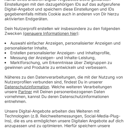
Reisen enden in der Regel dort, wo man zuhause ist.
Und so muss man laut Max Giesinger "Vier" sehen. Oder
vielmehr: hören. "Vier" ist nämlich das vierte Album von
Max Giesinger. Ein Neubeginn, ein Ankommen bei sich
selbst, ein Trip in die Untiefen der eigenen Seele.
Anzeige
Wir benötigen Ihre
Zustimmung, um den YouTube
Video-Service zu laden!
Wir verwenden einen Service eines
Drittanbieters, um Videoinhalte
einzubetten. Dieser Service kann
Daten zu Ihren Aktivitäten
sammeln. Bitte lesen Sie die