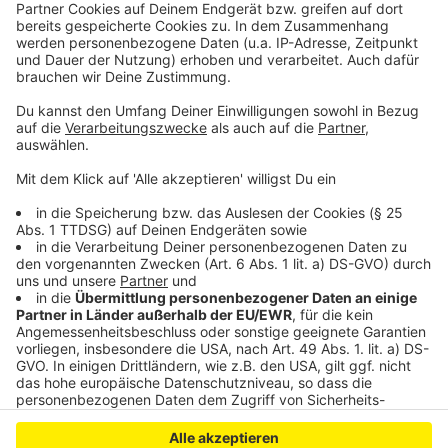
Details durch und stimmen Sie der
Nutzung des Service zu, um dieses
Video anzusehen.
Mehr Informationen
Die neue Single "Irgendwo Da Draußen" von Max
Giesinger - aus seinem neuen Album "VIER"
Akzeptieren
Anzeige
powered by
Usercentrics Consent
Management Platform
Anzeige
Anzeige