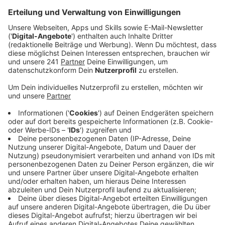
Anzeige
Anzeige
Es liegt in der Natur von Reisen, dass sie irgendwann
enden. Und manchmal braucht man ein bisschen, bis
man selbst versteht, dass ein Trip vorbei ist. Max
Giesinger ging es genauso. Vor drei Jahren erschien
„Die Reise“, sein drittes Album, mit dem er einen
Sommer und vier andere Jahreszeiten lang durch die
Gegend zog, bis Corona der Sache ein vorläufiges Ende
bereitete. Und Max begriff: Das ist okay so. Es war
eine perfekte Zusammenfassung seiner eigenen Reise
durch die (Musik-)Welt, der Schlusspunkt einer
Trilogie.
Wenn etwas aufhört, beginnt etwas Neues. Und