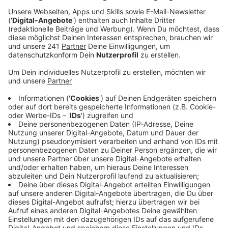
Anzeige
Mit grade mal 18 Jahren gilt die Sängerin aus dem
kalifornischen Temecula als eine der spannendsten
neuen Künstler. Sie hat schon einen ersten Mega-Hit
gelandet, schauspielern kann sie auch und einen Super-
Star wie Taylor Swift kann sie auch noch zu ihren Fans
zählen. In "High School Musical: Das Musical: Die Serie"
hat sie die Hauptrolle ergattert und sich als Nini
Salazar-Roberts in die Herzen von zig Teenies
gesungen. Mit Disney hatte Olivia also einen richtig
großen Karriereschub und mit ihrer Single "Drivers
License" hat sie auch den weltweiten Durchbruch
geschafft.
Anzeige