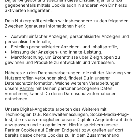
Wir benötigen Ihre
Zustimmung, um den YouTube
Video-Service zu laden!
Wir verwenden einen Service eines
Drittanbieters, um Videoinhalte
einzubetten. Dieser Service kann
Daten zu Ihren Aktivitäten
sammeln. Bitte lesen Sie die
Details durch und stimmen Sie der
Nutzung des Service zu, um dieses
Video anzusehen.
Mehr Informationen
Olivia Rodrigo - drivers license (Official Video)
Akzeptieren
Anzeige
powered by
Usercentrics Consent
Management Platform