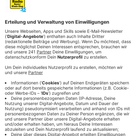
Anzeige
Der Plan war eigentlich ein anderer. Im Herbst 2019
hätte "Human" von One Republic eigentlich schon auf
dem Markt sein sollen. Doch es kam alles anders. Ryan
Tedder, Sänger und Frontman der weltbekannten
Band, verschob das Album vorerst. Damals hieß es, das
Album sei schlicht und ergreifend noch nicht fertig
gewesen. Dann kam die Corona-Pandemie und "Human"
war vorerst kein Thema mehr. Allerdings meldete sich
One Republic schlussendlich nun, im August 2021
zurück und sagte: "Wir sind so froh, dass es wir es
endlich verkünden können: Das offizielle Release-
Datum von "Human" wird der 27. August 2021 sein.
Danke für eure Geduld und die Unterstützung unserer
Singles, die wir bis dato veröffentlicht haben."
Anzeige