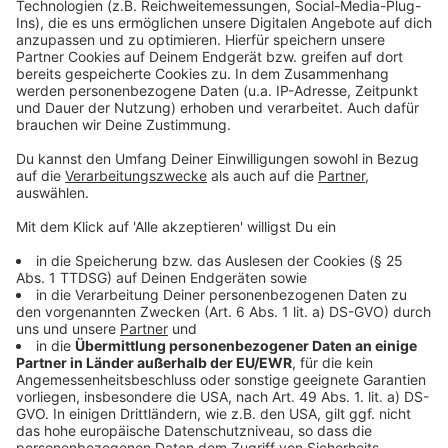
Wir benötigen Ihre
Zustimmung, um den YouTube
Video-Service zu laden!
Wir verwenden einen Service eines
Drittanbieters, um Videoinhalte
einzubetten. Dieser Service kann
Daten zu Ihren Aktivitäten
sammeln. Bitte lesen Sie die
Details durch und stimmen Sie der
Nutzung des Service zu, um dieses
Video anzusehen.
Mehr Informationen
One Republic - Run
Akzeptieren
Anzeige
powered by
Usercentrics Consent