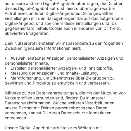
Tedder und seine Bandkollegen bringen mit "Human"
ein Album raus, das auf der Standard-Edition zwölf
Titel beinhaltet, auf der Deluxeversion 16. Darunter
Chartstürmer wie "Rescue Me" oder "Run". Tedder, der
sich in der Corona-Zeit auch als Solo-Artist versuchte
und außerdem unbekannterweise Songs für bekannte
Stars wie Adele oder Ed Sheeran geschrieben und
produziert hat, ist nun wieder zurück bei seiner
Herzensangelegenheit - als Sänger für One Republic
die Herzen vieler junger und auch älterer Fans wieder
zu erobern.
Anzeige
Anzeige