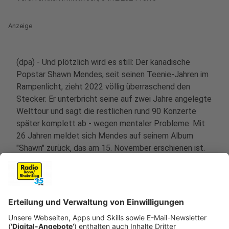
Anzeige
(dpa) - Und plötzlich wird es still: Der kanadische
Popstar Shawn Mendes, seit seinen Teenie-Jahren im
Rampenlicht, zieht 2022 völlig überraschend den
Stecker. Er unterbricht seine auf zwei Jahre angelegte
Welttour und sagt die restlichen rund 90 Konzerte
später komplett ab - wegen mentaler Probleme. Mit
26 Jahren meldet sich Mendes auf seinem Album
"Shawn" zurück, das am 15. November erschienen ist.
Die zwölf Songs sind wenig euphorisch.
Anzeige
Was es in seinem Album zu erfahren gibt