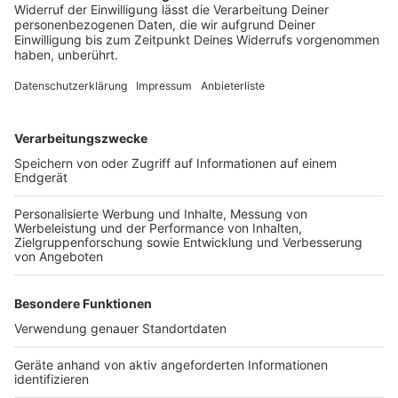
Striptease"
Anzeige
"Shawn" ist ein Seelen-Striptease mit
zurückgenommener Akustik und ehrlichen Worten, die
mal mit einer gewissen Leichtigkeit daherkommen
("That's the Dream"), zum Teil aber auch weinerlich
klingen ("In Between"). Passenderweise endet die
Platte dann auch mit dem Cover eines der wohl am
traurigsten klingenden Liedern der Musikgeschichte -
Leonard Cohens "Hallelujah". Viele Fans dürften
Mendes dankbar sein, dass er sich in seinen neuen
Songs anscheinend tief in sein Seelenleben
hineinschauen lässt. Auf der anderen Seite wünscht
man dem Kanadier, dass er, mit Mitte 20, mehr Freude
im Leben findet und diese auch wieder in seiner Musik
vermittelt - wie auf seinen größten Hits "Senorita",
"Treat You Better" oder "There's Nothing Holding Me