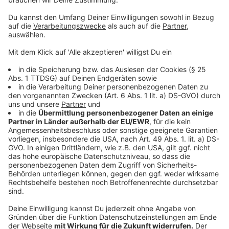
Zustimmung, um den YouTube
Video-Service zu laden!
Wir verwenden einen Service eines
Drittanbieters, um Videoinhalte
einzubetten. Dieser Service kann
Daten zu Ihren Aktivitäten
sammeln. Bitte lesen Sie die
Details durch und stimmen Sie der
Nutzung des Service zu, um dieses
Video anzusehen.
Mehr Informationen
Die Hit-Single von Shawn Mendes: "Why Why Why" -
hier zu hören
Akzeptieren
Anzeige
powered by
Usercentrics Consent
Management Platform
Das Mendes-Album ist ein "Seelen-