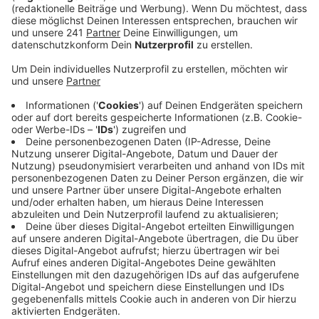
Anzeige
"Sorry, aber ich muss es machen, ich muss euch
enttäuschen", richtet der Songwriter gleich zu Beginn
des Albums Worte an seine Fans. Im 100-sekündigen
Opener "Who I Am" singt Mendes mit gewohnt sanfter
Stimme, dass es ihm das Herz gebrochen habe, seine
Tournee abzublasen und er nicht wisse, wie er seinen
Fans jetzt gegenübertreten soll. Diese ehrlichen und
verletzlichen Worte setzen den Ton für ein Album, das
auf Gute-Laune-Pophits weitgehend verzichtet.
Einzige Ausnahme ist einer der beiden Songs, mit
denen sich Mendes vor zwei Monaten zurückmeldete.
"Why Why Why" ist dabei nicht der klassisch-moderne
Popsong, sondern beschränkt sich - wie fast das
komplette Album - auf eine Akustikgitarre und Folk-
Einflüsse.