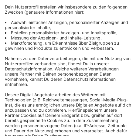
Anzeige
Hier könnt ihr euch das Shawn Mendes-
Album anhören
Anzeige
Anzeige
Die Single "Why Why Why" von Shawn
Mendes
Anzeige
Wir benötigen Ihre