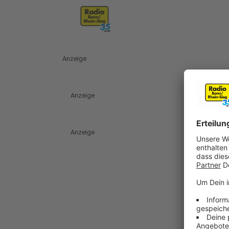
Anzeige
Anzeige
Anzeige