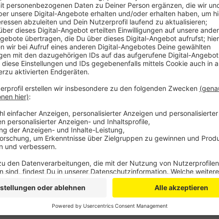
Anzeige
Gegen viertel nach zehn hatte sich ein Anrufer bei de
möglichen Gewalttat. In der Schule selbst wurde A
noch ermittelt. Viele Kinder flücheten oder schlossen 
Ein SEK hat die Schule inzwischen untersucht und ke
gefunden.
SD
Anzeige