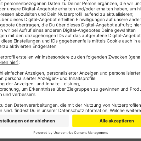
Anzeige
Wenn sich der Verkehr dort staut, schaltet die Ampel
Rabinstraße eine Chance haben, in den Kreisel zu 
wieder aus. Wie oft die Ampel aktiviert wurde kann di
Testampel kein Logbuch geführt wird.
DG
Anzeige