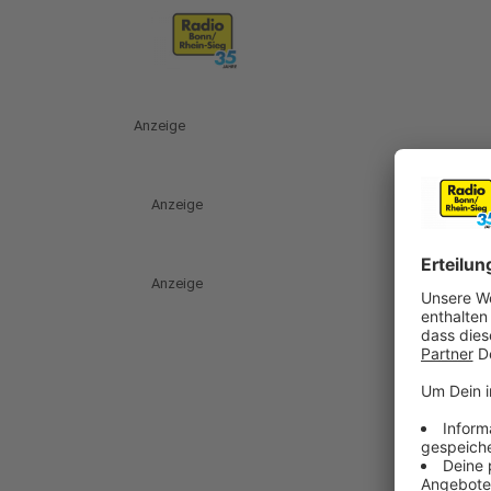
Anzeige
Anzeige
Anzeige