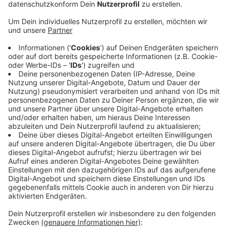
Veröffentlicht:
Freitag, 29.07.2022 11:41
Anzeige
Insgesamt sind es damit über 29.200. Im Juli steigt die
Arbeitslosigkeit insbesondere bei jüngeren Menschen,
heißt es von der Agentur für Arbeit Bonn/Rhein-Sieg,
denn für viele enden die Schulzeit oder die
Ausbildungen. Dazu kämen nun die vor dem Krieg
geflohenen Menschen aus der Ukraine, die seit Anfang
Juni Leistungen von den Jobcentern beantragen
können. Die Agentur rechnet damit, dass die
Arbeitslosenquote im kommenden Monat wieder sinkt,
weil aktuell viele Ausbildungs- und Arbeitsverträge
geschlossen würden.
Anzeige