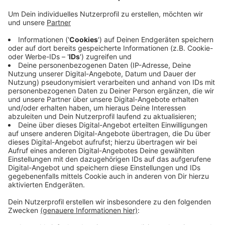
Veröffentlicht:
Dienstag, 30.11.2021 11:11
Anzeige
Im Vergleich zum November des vergangenen Jahres
sinkt die Arbeitslosigkeit sogar noch deutlicher, um 9,2
Prozent. Allerdings erreicht die positive entwicklung
nicht alle Menschen, am wenigsten profitieren laut
Arbeitsagentur Bonn/Rhein-Sieg die
Langzeitarbeitslosen - bei ihnen will die Agentur weiter
mit Beratung und Qualifizierung helfen.
CM
Anzeige