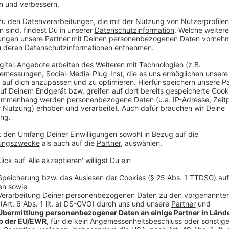
Anzeige
Hausgemachte Spezialitäten mit raffinierte
Anzeige
Die Spätzle zum Kalbsragout werden mit frischen Krä
besonderen Geschmack verleiht. Auch das Apfelmus 
einer angenehmen Stückigkeit und einer feinen Zimtn
Individualität, was jedes Gericht zu einem kleinen Hig
Anzeige
Ein Ort für besondere Anlässe in Schwarzrh
Anzeige