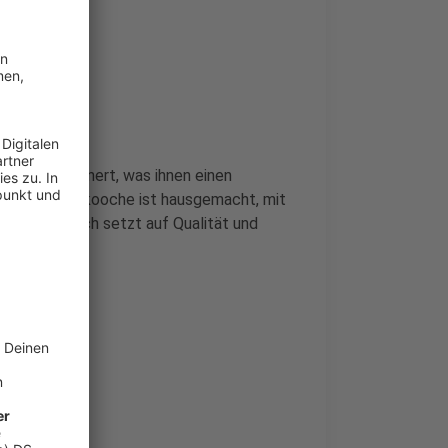
r Note
utern verfeinert, was ihnen einen
zu den Rievkooche ist hausgemacht, mit
ote. Der Koch setzt auf Qualität und
hlight macht.
eindorf