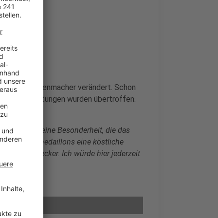
estaurant Assenmacher verändert. Schon
und ihre Erwartungen wurden übertroffen.
immer eine kleine Besonderheit, die das
en Schweinemedaillons eine köstliche
und super lecker. Ich würde hier jederzeit