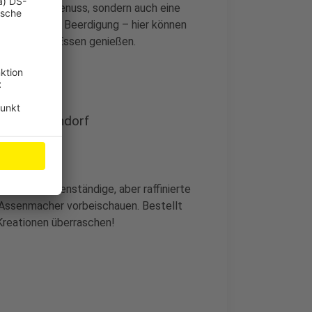
n täglichen Genuss, sondern auch eine
Hochzeit oder Beerdigung – hier können
und gutes Essen genießen.
hwarzrheindorf
st auf bodenständige, aber raffinierte
 Assenmacher vorbeischauen. Bestellt
Kreationen überraschen!