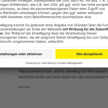
Das Assenmacher ist nicht nur ein Restaurant für de
ideale Location für Feierlichkeiten. Ob Kommunion, 
Gäste in gemütlicher Atmosphäre zusammenkommen 
Anzeige
Besucht das Restaurant Assenmacher in Sc
Anzeige
Wer in Schwarzrheindorf oder Umgebung wohnt und Lu
Hausmannskost hat, sollte unbedingt im Restaurant
herzliche Grüße und lasst euch von den besonderen 
Anzeige