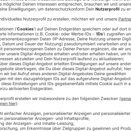
Anzeige
Neue Küche, neue Qualität
Anzeige
Mit einem neuen Koch an Bord hat sich einiges im R
vorab hatte unsere Gastrokritikerin Gutes gehört – 
Nach ihrem Besuch schwärmte sie:
„Gutes Essen, faire Preise und gute Portionen. Dazu 
Gericht einzigartig macht. Zum Beispiel wurde bei d
Apfelrahmsauce serviert – einfach mal etwas anderes 
wieder essen!“
Anzeige
©
RBRS / Karin Krubeck