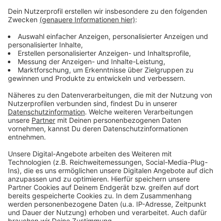
Wie wird euer Jahresstart 2024? Macht euch keine
Sorgen, alles wird gut! Auf rauer See braucht man
einen erfahrenen Kapitän, der einen in den sicheren
Hafen der guten Laune schippert. Atzes Mantra für ein
glückliches Leben: "Lass' mich mal machen." Also volle
Kraft voraus und viel Spaß bei Atze Schröders
Kaltstart 24.
Anzeige
Anzeige