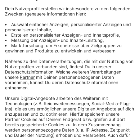
Der Sommer hat dieses Jahr lange auf sich warten
lassen. Aber der Spätsommer wird heiß, heißer,
Schröder! Schon zum Jahresanfang hat uns Atze mit
dem Kaltstart 24 begleitet und jetzt will er uns gut
gelaunt bis in den Herbst bringen. Atzes Mantra für ein
glückliches Leben: "Lass' mich mal machen." Also volle
Kraft voraus und viel Spaß bei Atze Schröders
Kaltstart 24.
Anzeige
Anzeige