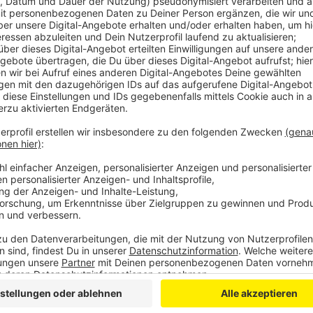
Comedy
Atze Schröders Kaltstart 24: 
Anzeige
Der Sommer hat dieses Jahr lange auf sich warten l
heißer, Schröder! Schon zum Jahresanfang hat uns A
jetzt will er uns gut gelaunt bis in den Herbst bringe
"Lass' mich mal machen." Also volle Kraft voraus und
24.
Anzeige