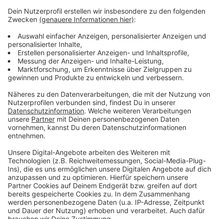
Wie wird euer Jahresstart 2024? Macht euch keine
Sorgen, alles wird gut! Auf rauer See braucht man
einen erfahrenen Kapitän, der einen in den sicheren
Hafen der guten Laune schippert. Atzes Mantra für ein
glückliches Leben: "Lass' mich mal machen." Also volle
Kraft voraus und viel Spaß bei Atze Schröders
Kaltstart 24.
Anzeige
Anzeige