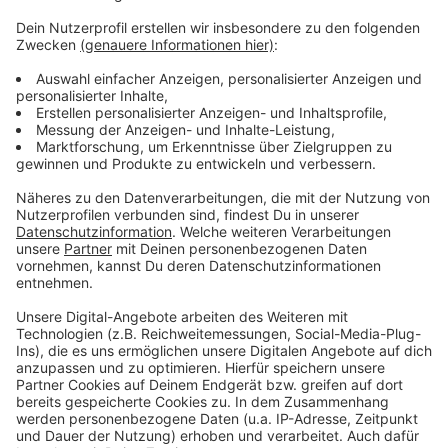
Der Sommer hat dieses Jahr lange auf sich warten
lassen. Aber der Spätsommer wird heiß, heißer,
Schröder! Schon zum Jahresanfang hat uns Atze mit
dem Kaltstart 24 begleitet und jetzt will er uns gut
gelaunt bis in den Herbst bringen. Atzes Mantra für ein
glückliches Leben: "Lass' mich mal machen." Also volle
Kraft voraus und viel Spaß bei Atze Schröders
Kaltstart 24.
Anzeige
Anzeige