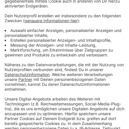
Podcast
Anzeige
Was macht der Künstler eigentlich, wenn er nicht auf
der Bühne oder vor der Kamera steht? Hier erfahren
wir es. Im Podcast "
Wat ne Woche
" erzählt Atze
Schröder die schönsten Geschichten, die lustigsten
Anekdoten, intime Geständnisse und haut natürlich
seine Lieblingspromis in die Pfanne, so wie wir ihn
kennen und lieben. Atze Schröder und sein ganz
persönlicher Wochenrückblick - so privat wie noch nie,
so lustig wie immer.
Anzeige
Anzeige