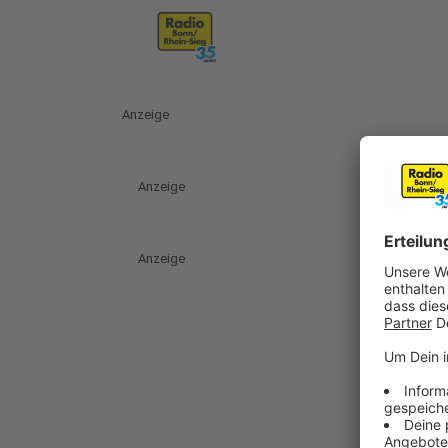
Anzeige
Anzeige
Anzeige