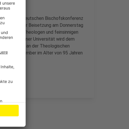
lenzbuch der Deutschen Bischofskonferenz
sen wird bis zur Beisetzung am Donnerstag
nen großen Theologen und feinsinnigen
h an der Bonner Universität wird dem
er Professor an der Theologischen
r am 31. Dezember im Alter von 95 Jahren