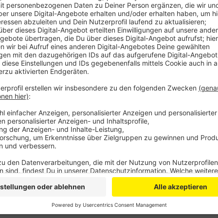
In der Basilika des Bonner Münster liegt ein Konde
aus, in das sich Gäste eintragen können. In den Mes
dem verstorbenen Papst gedacht. "Wir trauern um ei
Mann", erklärte der Bonner Stadtdechant Picken. Auc
emeritierten Papst gedacht: Von 1959 bis 1963 war 
Fakultät. Der emeritierte Papst Benedikt der 16. wa
verstorben.
Anzeige