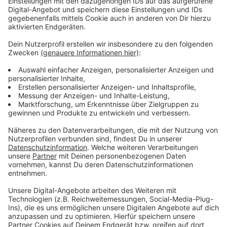
Goldmünzen. Insgesamt sind fast 40 Logistiker
verdächtig, ihre Arbeitnehmer nicht angemeldet und
ihnen die Löhne schwarz gezahlt zu haben. Der
geschätzte Schaden: 34 Millionen Euro.
Anzeige
Dem Zugriff heute waren umfangreiche verdeckte
Ermittlungen vorausgegangen, sagt der Zoll. Um
Beweismittel zu sichern, waren außer der
Finanzkontrolle Schwarzarbeit, auch IT-Forensik-
Teams des Zolls, Vermögensabschöpfer und Experten
für Kryptowährungen im Einsatz. Sie alle sollten
helfen, heute Vermögen von mehr als 30 Millionen Euro
einzufrieren.
Anzeige