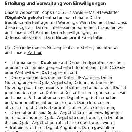
Beamtinnen und Beamten durchsuchten insgesamt
55 Wohn- und Geschäftsräume bei
Transportfirmen.
Veröffentlicht:
Donnerstag, 16.04.2026 15:40
Anzeige
Schwerpunkt war hier der Kölner Raum, es gab auch
auch Durchsuchungen in fünf anderen Bundesländern.
Auch in Troisdorf wurde ein Objekt durchsucht; hier
gab es aber keinen Beschuldigten. Es ging nur um
Beweismaterial, sagt die Staatsanwaltschaft. Sechs
Männer wurden heute mit Haftbefehl festgenommen.
Spezialeinheiten stellen außerdem geladene
Handfeuerwaffen, eine schussbereite Kriegswaffe,
Messer, E-Schocker, Schlagringe und Macheten sicher,
außerdem 600.000 Euro in bar, Luxusuhren und