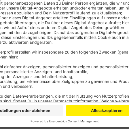
Anzeige
Am Besten war die Betreuung der Kinder und Jugendl
Förderschulen im Bereich der Grund- und Hauptschule
fünf Schüler kümmern. Auf der anderen Seite hatten 
an den Realschulen, dort war das Verhältnis eins zu 
Rhein-Sieg-Kreis damit im landesweiten Durchschnit
größten Klassen gab's durchschnittlich in Bonn, die 
waren es im vergangenen Schuljahr etwa 24 Schüleri
Land.
Anzeige