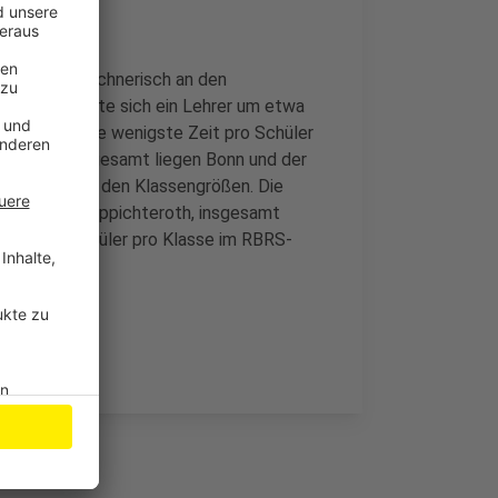
ichen rein rechnerisch an den
n, dort konnte sich ein Lehrer um etwa
die Lehrer die wenigste Zeit pro Schüler
fünfzehn. Insgesamt liegen Bonn und der
t. Ebenso bei den Klassengrößen. Die
kleinsten in Ruppichteroth, insgesamt
nnen und Schüler pro Klasse im RBRS-