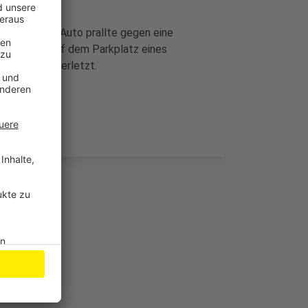
stoßen. Ihr Auto prallte gegen eine
f dem Dach auf dem Parkplatz eines
all leicht verletzt.