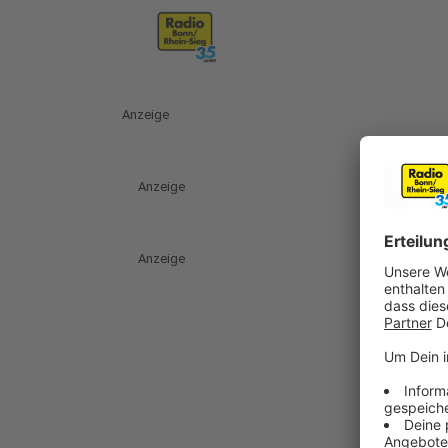
Anzeige
Anzeige
Anzeige