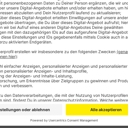
Deshalb war sie mit einem anderen Auto zusammenge
Laterne, überschlug sich und landete schließlich au
angrenzenden Discounters. Die Frau wurde bei dem Unf
Anzeige