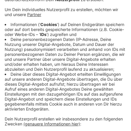
Anzeige
Dazu gibt es eine Liste mit bundesweit 144
Baumaßnahmen, die "superschnell umgesetzt werden"
könnten, heißt es aus dem Verkehrsministerium. Auch
die A59 ist auf dieser Liste vertreten, mit gleich
mehreren Baustellen. Es geht zum einen um das
Autobahndreieck Sankt Augustin West und das
Autobahnkreuz Bonn Ost, dort könnten die
Bauarbeiten nun ganz fix gehen. Auch dabei ist die
älteste Autbahn Deutschlands, die A555 zwischen
Bonn und Köln, dort gehts um das Autobahnkreuz
Köln-Süd.
Anzeige