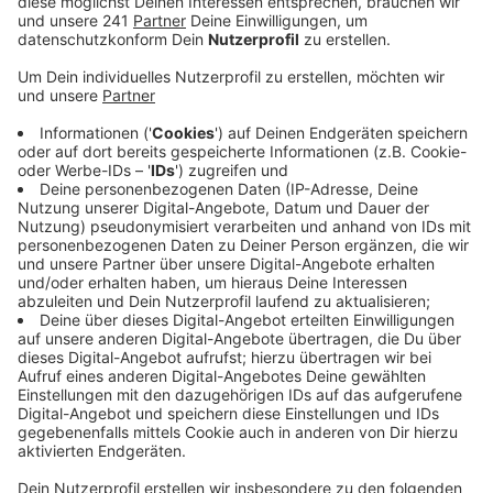
kam ein anderes Auto, bei dem saß ein 60-Jähriger
am Steuer.
Veröffentlicht:
Donnerstag, 19.02.2026 11:41
Anzeige
Zwei Autos stießen zusammen - was genau
bei dem schweren Unfall passierte, muss
noch ermittelt werden
Anzeige
Was dann genau passierte, ist weiterhin unklar, aber
beide Autos stießen zusammen. Beide Fahrer wurden
eingeklemmt. Der 60-Jährige wurde schwer verletzt,
ist nun im Krankenhaus. Im Einsatz war auch ein