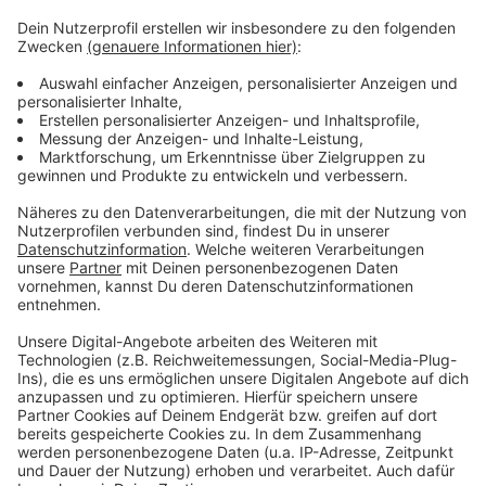
Drittanbieters, um Videoinhalte
einzubetten. Dieser Service kann
Daten zu Ihren Aktivitäten
sammeln. Bitte lesen Sie die
Details durch und stimmen Sie der
Nutzung des Service zu, um dieses
Video anzusehen.
Mehr Informationen
Offizielles Video
Akzeptieren
Anzeige
powered by
Usercentrics Consent
Management Platform
Anzeige