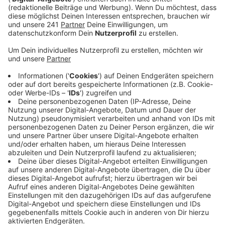
Mit ihrer Debut-Single "Sweet but Psycho" hat Ava die
Charts in 17 Ländern gestürmt. 180 Mio. Views auf
YouTube brachten ihr den Titel "Artist to watch" 2019
ein. Dass man bei soviel Erfolg als Newcomer schon
mal ein bisschen glaubt ein Superheld zu sein, ist
verständlich. IM Video ihrer neuen Single "Torn"
schlüpft Ava auch direkt ins rot-goldene Kostüm und
besiegt die Bösewichte.
Anzeige
Wir benötigen Ihre
Zustimmung, um den YouTube
Video-Service zu laden!
Wir verwenden einen Service eines