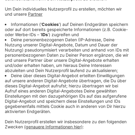
und schwer verletzt.
Veröffentlicht:
Donnerstag, 02.05.2024 15:37
Anzeige
Die 20-Jährige wurde vor Ort von einem Notarzt
behandelt, dann kam sie ins Uniklinikum. Nach
aktuellem Ermittlungs-Stand der Polizei war die junge
Frau möglicherweise über die Straße gegangen, als die
Fußgängerampel rot zeigte. Die Beamten suchen nach
Zeugen des Unfalls, um den Unfall aufklären zu
können.
Anzeige