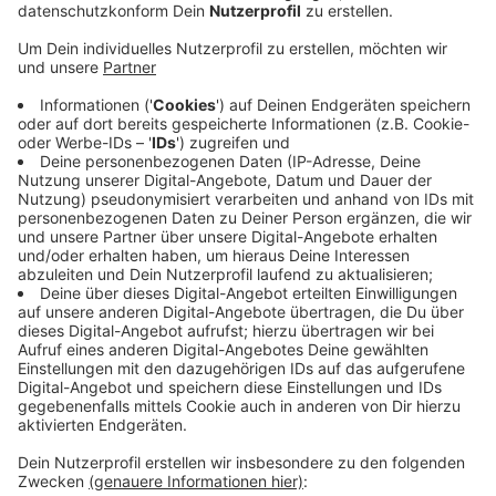
und Haschisch, zweimal fand die Polizei wohl Stoff
in seiner Wohnung.
Veröffentlicht:
Donnerstag, 18.08.2022 15:08
Anzeige
Außerdem soll der 33-Jährige potentielle Waffen
besessen haben, zum Beispiel ein Samuraischwert und
einen Baseballschläger. Weil der Mann wohl verhindert
wollte, dass die Beamten wieder beim ihm fündig
werden, soll er die Schultasche seines 13-jährigen
Sohnes als Drogenversteck benutzt haben. All dies
findet sich nun in den Anklagepunkten gegen ihn
wieder, ein Urteil soll es bereits Ende des Monats
geben.
Anzeige