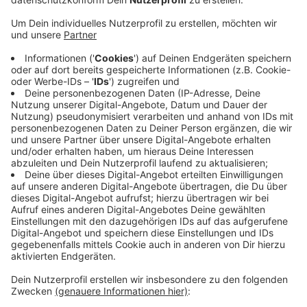
Anzeige
Das berichten mehrere Medien übereinstimmend und
berufen sich auf das Landgericht Bonn. Es ging um ein
Teilstück des Leinpfades. Den hatte die Stadt Bad
Honnef für null Euro gekauft. Bedingung war aber, dass
die Stadt den Trampelpfad ordentlich als Gehweg
ausbaut. Das hat sie nicht getan. Sie war der Meinung,
viele Auflagen würden die Umsetzung erschweren. Das
Gericht ließ das aber nicht gelten. Deswegen muss
Bad Honnef jetzt mehr als 100.000 Euro an die
Bundesanstalt für Immobilienaufgaben zahlen.
Anzeige