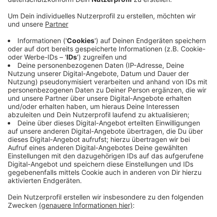
er mit mehreren Haftbefehlen gesucht wurde.
Veröffentlicht:
Dienstag, 07.11.2023 16:45
Anzeige
Die Geldstrafe konnte er nicht bezahlen, also ging es
für ihn ins Gefängnis. Außerdem stellten die Beamten
noch weitere Verstöße fest, zum Beispiel waren
Ladungen nicht gesichert, zweimal ging es dabei sogar
um Gefahrgut, die LKW durften damit nicht
weiterfahren. Außerdem waren auch einige Fahrer zu
schnell unterwegs.
Anzeige