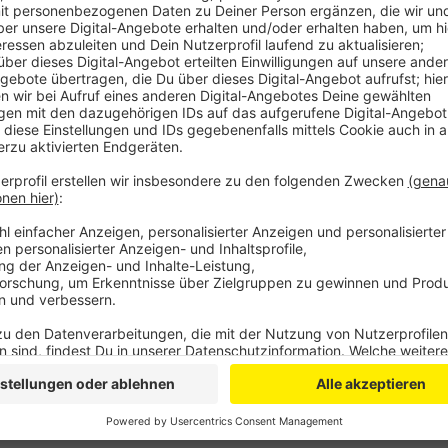
Beim letzten Aufeinandertreffen mussten sich die G
Baskets hatten mit 92:88 gewonnen. Nach der Niede
gegen Würzburg im Schlussviertel, will die Mannschaf
beenden. Ein paar letzte Stehplätze für das Spiel 
haben. Los geht es um 16:30 Uhr.
Anzeige