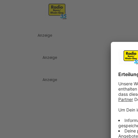
Anzeige
Anzeige
Anzeige