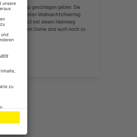
öttinger knapp geschlagen geben. Die
rlage am zweiten Weihnachtsfeiertag
t ihr Jahr jetzt mit einem Heimsieg
heute im Telekom Dome sind auch noch zu