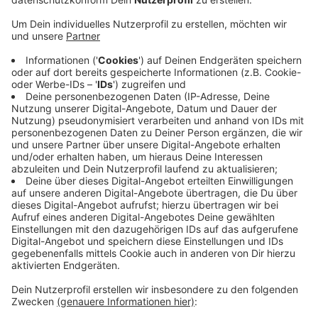
Veröffentlicht:
Mittwoch, 26.04.2023 06:18
Anzeige
Der Dome war mit 6.000 Fans ausverkauft, die
Baskets führten von der zweiten Spielminute an,
Topscorer wurde TJ Shorts mit 20 Punkten, knapp
dahinter mit 18 folgte Tyson Ward. Bonns Headcoach
Iisalo nannte das Spiel großartig, die Teamleistung sei
insbesondere in der Defenste unglaublich gewesen.
Vor den Playoffs müssen die Baskets noch viermal in
der Bundesliga spielen, die nächste Partie ist wieder
ein Heimspiel am Samstag gegen Braunschweig.
Anzeige