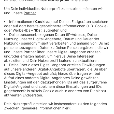
defekt.
Veröffentlicht:
Dienstag, 13.06.2023 10:27
Anzeige
Erst wollten die Fans Fahrgemeinschaften bilden, um
nach Ulm zu fahren. Jetzt gibt es aber eine gute
Nachricht: das Busunternehmen UNIVERS-REISEN
Bonn macht es möglich, dass die Fans doch
gemeinsam mit einem Bus in den Süden fahren können.
Das hat der Fanclub "Die Fans - Defense" auf seiner
Facebook-Seite gepostet. Der Bus startet am
Mittwoch um 13 Uhr am Telekom Dome.
Anzeige